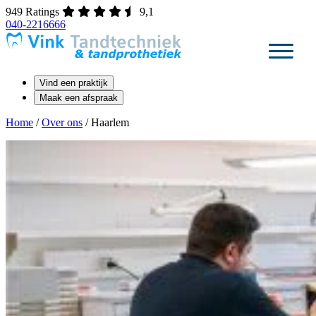
Ga
949 Ratings
9,1
naar
040-2216666
de
inhoud
Vind een praktijk
Maak een afspraak
Home
/
Over ons
/
Haarlem